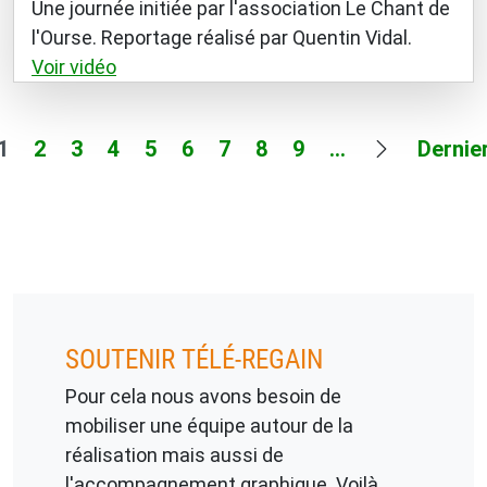
Une journée initiée par l'association Le Chant de
l'Ourse. Reportage réalisé par Quentin Vidal.
Voir vidéo
Page courante
Page
Page
Page
Page
Page
Page
Page
Page
Page sui
Derniè
1
2
3
4
5
6
7
8
9
…
Dernie
SOUTENIR TÉLÉ-REGAIN
Pour cela nous avons besoin de
mobiliser une équipe autour de la
réalisation mais aussi de
l'accompagnement graphique. Voilà